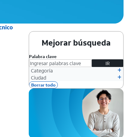
cnico
Mejorar búsqueda
Palabra clave
IR
Categoría
dar para más tarde
Ciudad
Borrar todo
dar para más tarde