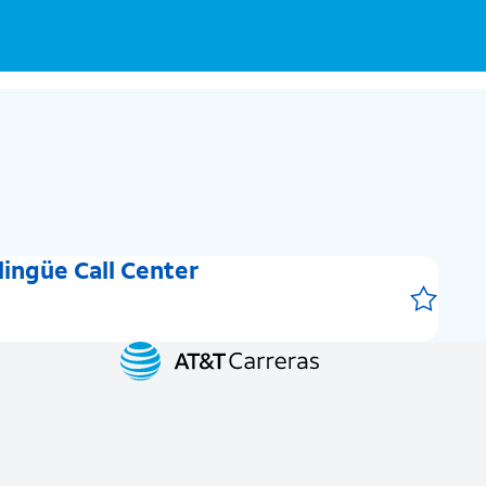
lingüe Call Center
Save 