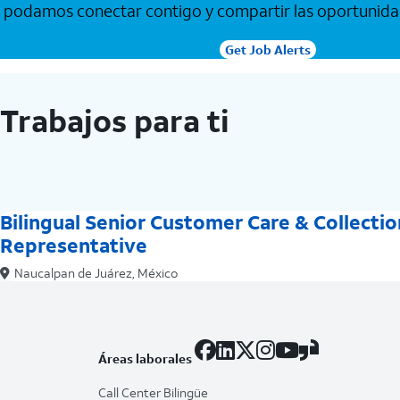
podamos conectar contigo y compartir las oportunida
Get Job Alerts
Trabajos para ti
Bilingual Senior Customer Care & Collectio
Representative
Naucalpan de Juárez, México
Áreas laborales
Facebook
LinkedIn
X
Instagram
YouTube
Glassdoor
Call Center Bilingüe