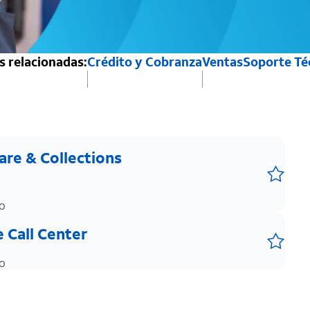
 relacionadas:
Crédito y Cobranza
Ventas
Soporte Té
are & Collections
Guar
co
e Call Center
Guar
co