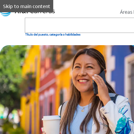
Skip to main content
Áreas 
Título del puesto, categoría o habilidades
AT & T