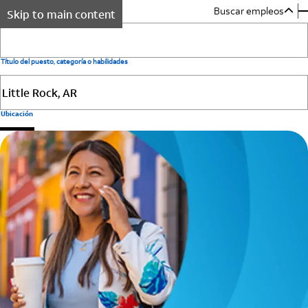
Buscar empleos
Skip to main content
Título del puesto, categoría o habilidades
Ubicación
AT & T
Buscar